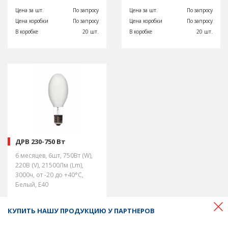
Цена за шт.
По запросу
Цена за шт.
По запросу
Цена коробки
По запросу
Цена коробки
По запросу
В коробке
20 шт.
В коробке
20 шт.
ДРВ 230-750 Вт
6 месяцев, 6шт, 750Вт (W),
220В (V), 21500Лм (Lm),
3000ч, от -20 до +40°С,
Белый, E40
Цена за шт.
По запросу
КУПИТЬ НАШУ ПРОДУКЦИЮ У ПАРТНЕРОВ
Цена коробки
По запросу
В коробке
15 шт.