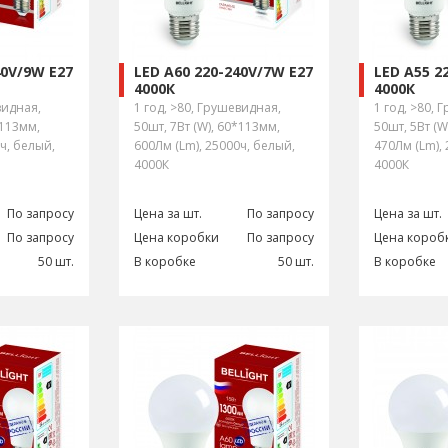
40V/9W E27
LED A60 220-240V/7W E27
LED A55 2
4000К
4000К
видная,
1 год, >80, Грушевидная,
1 год, >80, 
*113мм,
50шт, 7Вт (W), 60*113мм,
50шт, 5Вт (W
ч, белый,
600Лм (Lm), 25000ч, белый,
470Лм (Lm),
4000К
4000К
По запросу
Цена за шт.
По запросу
Цена за шт.
По запросу
Цена коробки
По запросу
Цена короб
50 шт.
В коробке
50 шт.
В коробке