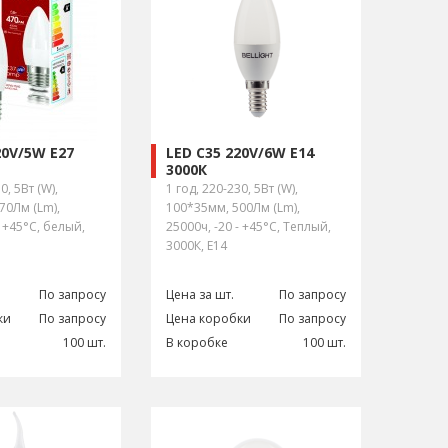
20V/5W E27
LED C35 220V/6W E14
3000К
0, 5Вт (W),
1 год, 220-230, 5Вт (W),
70Лм (Lm),
100*35мм, 500Лм (Lm),
- +45°С, белый,
25000ч, -20 - +45°С, Теплый,
3000К, E14
По запросу
Цена за шт.
По запросу
ки
По запросу
Цена коробки
По запросу
100 шт.
В коробке
100 шт.