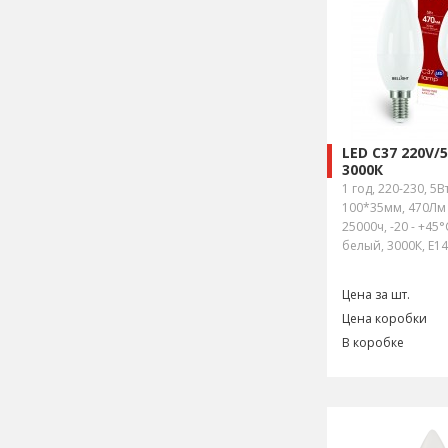
LED C37 220V/
3000К
1 год, 220-230, 5Вт
100*35мм, 470Лм 
25000ч, -20 - +45°
белый, 3000К, E14
Цена за шт.
Цена коробки
В коробке