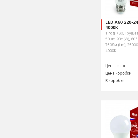
LED A60 220-2
4000К
1 год, >80, Груше
50шт, 9Вт (W), 60
750Лм (Lm), 25000
4000К
Цена за шт.
Цена коробки
В коробке