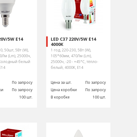
20V/5W E14
LED C37 220V/5W E14
4000К
0, 50шт, 5Вт (W),
1 год, 220-230, 5Вт (W),
0Лм (Lm), 25000ч,
105*60мм, 470Лм (Lm),
, Холодный белый
25000ч, -20 - +45°С, тёпло-
E14
белый, 4000К, E14
По запросу
Цена за шт.
По запросу
ки
По запросу
Цена коробки
По запросу
100 шт.
В коробке
100 шт.