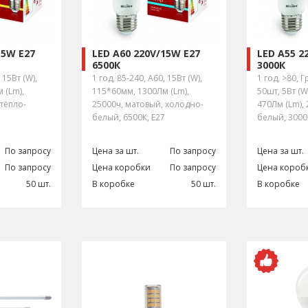
15W E27
LED A60 220V/15W E27
LED A55 2
6500К
3000К
 15Вт (W),
1 год, 85-240, A60, 15Вт (W),
1 год, >80, 
 (Lm),
115*60мм, 1300Лм (Lm),
50шт, 5Вт (W
 тёпло-
25000ч, матовый, холодно-
470Лм (Lm), 
белый, 6500К, E27
белый, 3000
По запросу
Цена за шт.
По запросу
Цена за шт.
По запросу
Цена коробки
По запросу
Цена короб
50 шт.
В коробке
50 шт.
В коробке