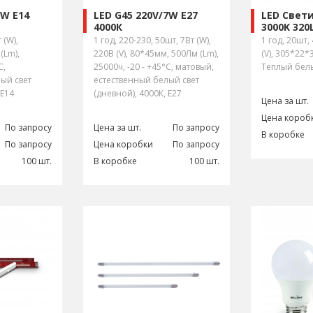
7W E14
LED G45 220V/7W E27
LED Свет
4000К
3000K 320
 (W),
1 год, 220-230, 50шт, 7Вт (W),
1 год, 20шт,
(Lm),
220В (V), 80*45мм, 500Лм (Lm),
(V), 305*22*
С,
25000ч, -20 - +45°С, матовый,
Теплый бел
ый свет
естественный белый свет
 E14
(дневной), 4000К, E27
Цена за шт.
Цена короб
По запросу
Цена за шт.
По запросу
В коробке
По запросу
Цена коробки
По запросу
100 шт.
В коробке
100 шт.