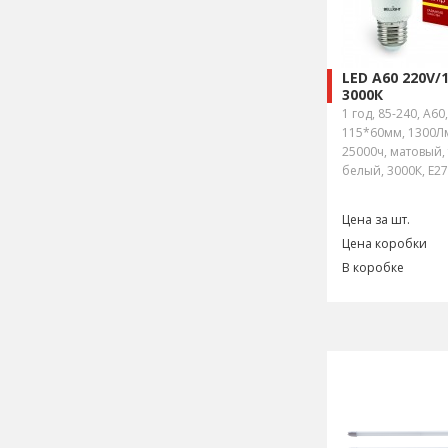
LED A60 220V/
3000К
1 год, 85-240, A60,
115*60мм, 1300Лм
25000ч, матовый,
белый, 3000К, E27
Цена за шт.
Цена коробки
В коробке