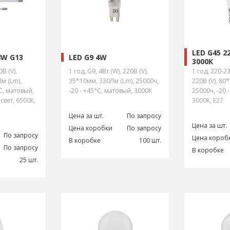
LED G45 2
8W G13
LED G9 4W
3000К
0В (V),
1 год, G9, 4Вт (W), 220В (V),
1 год, 220-23
м (Lm),
35*10мм, 330Лм (Lm), 25000ч,
220В (V), 80
°С, матовый,
-20 - +45°С, матовый, 3000К
25000ч, -20 
вет, 6500К,
3000К, E27
Цена за шт.
По запросу
Цена за шт.
Цена коробки
По запросу
По запросу
Цена короб
В коробке
100 шт.
По запросу
В коробке
25 шт.