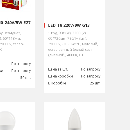
20-240V/5W E27
LED T8 220V/9W G13
Грушевидная,
1 год, 9Вт (W), 220В (V),
), 60*113мм,
604*26мм, 780Лм (Lm),
25000ч, тёпло-
25000ч, -20 - +45°С, матовый,
К
естественный белый свет
(дневной), 4000К, G13
По запросу
Цена за шт.
По запросу
ки
По запросу
Цена коробки
По запросу
50 шт.
В коробке
25 шт.