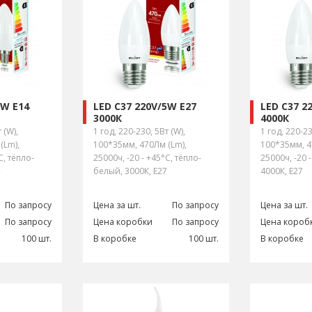
5W E14
LED C37 220V/5W E27
LED C37 2
3000К
4000К
 (W),
1 год, 220-230, 5Вт (W),
1 год, 220-23
(Lm),
100*35мм, 470Лм (Lm),
100*35мм, 4
С, тёпло-
25000ч, -20 - +45°С, тёпло-
25000ч, -20 
белый, 3000К, E27
4000К, E27
По запросу
Цена за шт.
По запросу
Цена за шт.
По запросу
Цена коробки
По запросу
Цена короб
100 шт.
В коробке
100 шт.
В коробке