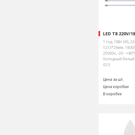
LED T8 220V/1
1 год, 18Вт (W), 22
1213*26мм, 1800Л
25000ч, -20 - +40
Холодный белый с
G13
Цена за шт.
Цена коробки
В коробке