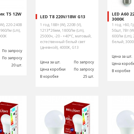
ик Т5 12W
LED A60 2
LED T8 220V/18W G13
3000К
(W), 220-240В
1 год, 18Вт (W), 220В (V),
1 год, >80, 
 960Лм (Lm),
1213*26мм, 1800Лм (Lm),
50шт, 7Вт (W
000К
25000ч, -20 - +40°С, матовый,
600Лм (Lm), 
естественный белый свет
белый, 3000
(дневной), 4000К, G13
По запросу
Цена за шт.
По запросу
Цена за шт.
По запросу
Цена короб
20 шт.
Цена коробки
По запросу
В коробке
В коробке
25 шт.