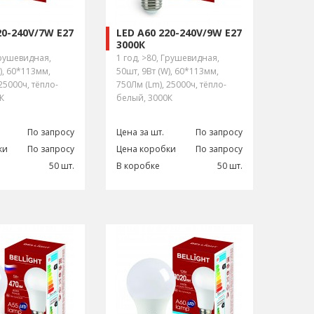
20-240V/7W E27
LED A60 220-240V/9W E27
3000К
Грушевидная,
1 год, >80, Грушевидная,
), 60*113мм,
50шт, 9Вт (W), 60*113мм,
25000ч, тёпло-
750Лм (Lm), 25000ч, тёпло-
К
белый, 3000К
По запросу
Цена за шт.
По запросу
ки
По запросу
Цена коробки
По запросу
50 шт.
В коробке
50 шт.