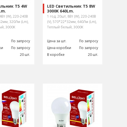
ильник Т5 4W
LED Светильник Т5 8W
Lm.
3000K 640Lm.
 4Вт (W), 220-240В
1 год, 20шт, 8Вт (W), 220-240В
32мм, 320Лм (Lm),
(V), 570*22*32мм, 640Лм (Lm),
ый, 3000К
Теплый белый, 3000К
По запросу
Цена за шт.
По запросу
ки
По запросу
Цена коробки
По запросу
20 шт.
В коробке
20 шт.