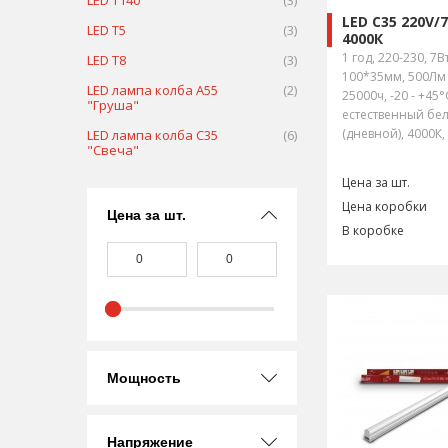
LED T140
(3)
LED C35 220V/
LED Т5
(3)
4000К
1 год, 220-230, 7Вт
LED T8
(3)
100*35мм, 500Лм 
LED лампа колба А55
(2)
25000ч, -20 - +45°
"Груша"
естественный бел
(дневной), 4000К,
LED лампа колба С35
(6)
"Свеча"
Цена за шт.
Цена коробки
Цена за шт.
В коробке
Мощность
Напряжение