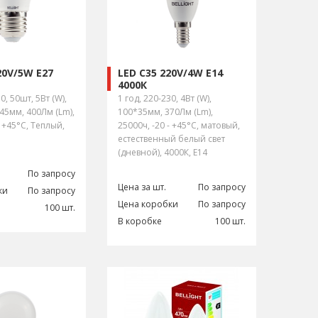
20V/5W E27
LED C35 220V/4W E14
4000К
0, 50шт, 5Вт (W),
1 год, 220-230, 4Вт (W),
*45мм, 400Лм (Lm),
100*35мм, 370Лм (Lm),
- +45°С, Теплый,
25000ч, -20 - +45°С, матовый,
естественный белый свет
(дневной), 4000К, E14
По запросу
Цена за шт.
По запросу
ки
По запросу
Цена коробки
По запросу
100 шт.
В коробке
100 шт.