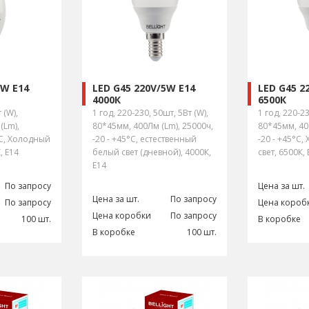
5W E14
LED G45 220V/5W E14
LED G45 2
4000К
6500К
 (W),
1 год, 220-230, 50шт, 5Вт (W),
1 год, 220-23
(Lm),
80*45мм, 400Лм (Lm), 25000ч,
80*45мм, 40
°С, Холодный
-20 - +45°С, естественный
-20 - +45°С
, E14
белый свет (дневной), 4000К,
свет, 6500К, 
E14
По запросу
Цена за шт.
Цена за шт.
По запросу
По запросу
Цена короб
Цена коробки
По запросу
100 шт.
В коробке
В коробке
100 шт.