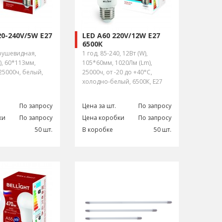
20-240V/5W E27
LED A60 220V/12W E27
6500К
Грушевидная,
1 год, 85-240, 12Вт (W),
), 60*113мм,
105*60мм, 1020Лм (Lm),
 25000ч, белый,
25000ч, от -20 до +40°С,
холодно-белый, 6500К, E27
По запросу
Цена за шт.
По запросу
ки
По запросу
Цена коробки
По запросу
50 шт.
В коробке
50 шт.