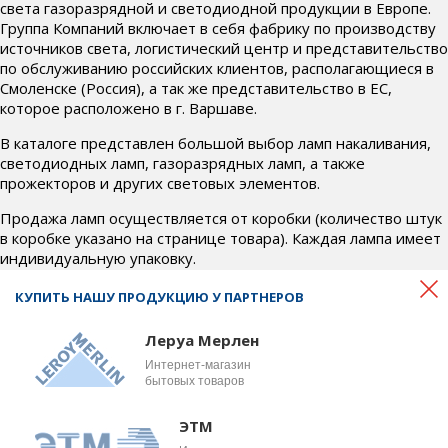
света газоразрядной и светодиодной продукции в Европе.
Группа Компаний включает в себя фабрику по производству
источников света, логистический центр и представительство
по обслуживанию российских клиентов, располагающиеся в
Смоленске (Россия), а так же представительство в ЕС,
которое расположено в г. Варшаве.
В каталоге представлен большой выбор ламп накаливания,
светодиодных ламп, газоразрядных ламп, а также
прожекторов и других световых элементов.
Продажа ламп осуществляется от коробки (количество штук
в коробке указано на странице товара). Каждая лампа имеет
индивидуальную упаковку.
Если у Вас возникли вопросы по товару, условиям доставки и
КУПИТЬ НАШУ ПРОДУКЦИЮ У ПАРТНЕРОВ
оплаты, свяжитесь с нами по телефону
+7 (4812) 700-718
или почте
office@bel-svet.ru
. Наши менеджеры ответят на
Леруа Мерлен
все интересующие вопросы и подберут для вас
Интернет-магазин
оптимальные условия.
бытовых товаров
ЭТМ
© 2026 Веllight, OOO «Бел
Сделано в студии