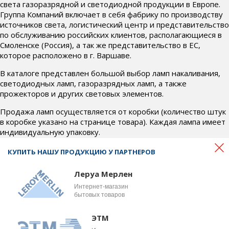
света газоразрядной и светодиодной продукции в Европе.
Группа Компаний включает в себя фабрику по производству
источников света, логистический центр и представительство
по обслуживанию российских клиентов, располагающиеся в
Смоленске (Россия), а так же представительство в ЕС,
которое расположено в г. Варшаве.
В каталоге представлен большой выбор ламп накаливания,
светодиодных ламп, газоразрядных ламп, а также
прожекторов и других световых элементов.
Продажа ламп осуществляется от коробки (количество штук
в коробке указано на странице товара). Каждая лампа имеет
индивидуальную упаковку.
Если у Вас возникли вопросы по товару, условиям доставки и
КУПИТЬ НАШУ ПРОДУКЦИЮ У ПАРТНЕРОВ
оплаты, свяжитесь с нами по телефону
+7 (4812) 700-718
или почте
office@bel-svet.ru
. Наши менеджеры ответят на
Леруа Мерлен
все интересующие вопросы и подберут для вас
Интернет-магазин
оптимальные условия.
бытовых товаров
ЭТМ
© 2026 Веllight, OOO «Бел
Сделано в студии