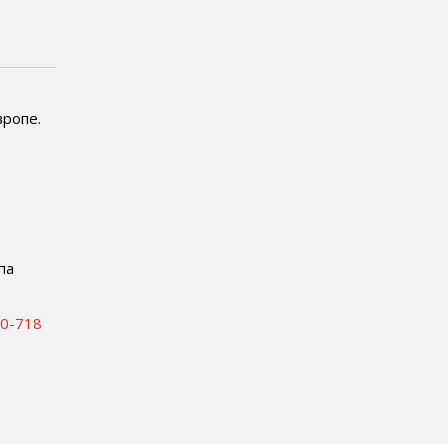
вропе.
па
00-718