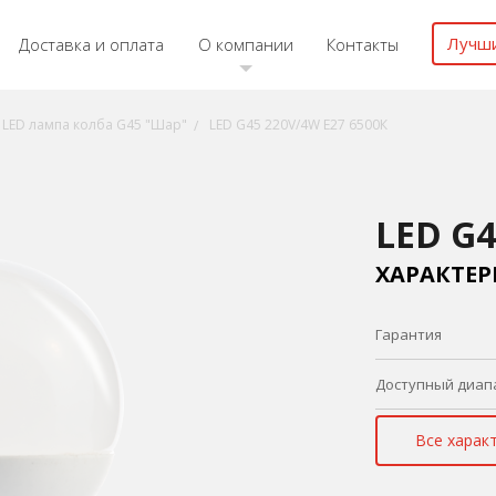
Лучш
Доставка и оплата
О компании
Контакты
LED лампа колба G45 "Шар"
LED G45 220V/4W E27 6500К
LED G4
ХАРАКТЕ
Гарантия
Доступный диап
Все харак