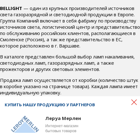
BELLIGHT
— один из крупных производителей источников
света газоразрядной и светодиодной продукции в Европе.
Группа Компаний включает в себя фабрику по производству
источников света, логистический центр и представительство
по обслуживанию российских клиентов, располагающиеся в
Смоленске (Россия), а так же представительство в ЕС,
которое расположено в г. Варшаве.
В каталоге представлен большой выбор ламп накаливания,
светодиодных ламп, газоразрядных ламп, а также
прожекторов и других световых элементов.
Продажа ламп осуществляется от коробки (количество штук
в коробке указано на странице товара). Каждая лампа имеет
индивидуальную упаковку.
Если у Вас возникли вопросы по товару, условиям доставки и
КУПИТЬ НАШУ ПРОДУКЦИЮ У ПАРТНЕРОВ
оплаты, свяжитесь с нами по телефону
+7 (4812) 700-718
или почте
office@bel-svet.ru
. Наши менеджеры ответят на
Леруа Мерлен
все интересующие вопросы и подберут для вас
Интернет-магазин
оптимальные условия.
бытовых товаров