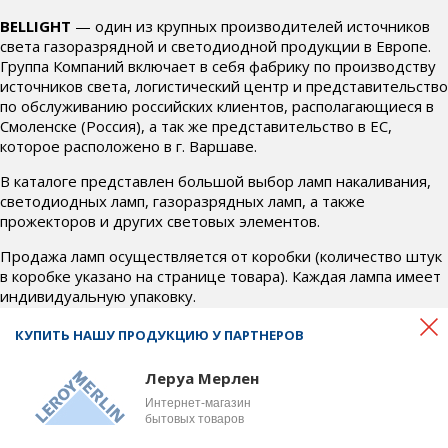
BELLIGHT
— один из крупных производителей источников
света газоразрядной и светодиодной продукции в Европе.
Группа Компаний включает в себя фабрику по производству
источников света, логистический центр и представительство
по обслуживанию российских клиентов, располагающиеся в
Смоленске (Россия), а так же представительство в ЕС,
которое расположено в г. Варшаве.
В каталоге представлен большой выбор ламп накаливания,
светодиодных ламп, газоразрядных ламп, а также
прожекторов и других световых элементов.
Продажа ламп осуществляется от коробки (количество штук
в коробке указано на странице товара). Каждая лампа имеет
индивидуальную упаковку.
Если у Вас возникли вопросы по товару, условиям доставки и
КУПИТЬ НАШУ ПРОДУКЦИЮ У ПАРТНЕРОВ
оплаты, свяжитесь с нами по телефону
+7 (4812) 700-718
или почте
office@bel-svet.ru
. Наши менеджеры ответят на
Леруа Мерлен
все интересующие вопросы и подберут для вас
Интернет-магазин
оптимальные условия.
бытовых товаров