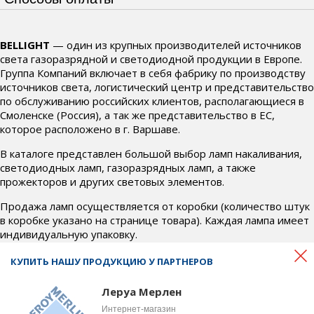
BELLIGHT
— один из крупных производителей источников
света газоразрядной и светодиодной продукции в Европе.
Группа Компаний включает в себя фабрику по производству
источников света, логистический центр и представительство
по обслуживанию российских клиентов, располагающиеся в
Смоленске (Россия), а так же представительство в ЕС,
которое расположено в г. Варшаве.
В каталоге представлен большой выбор ламп накаливания,
светодиодных ламп, газоразрядных ламп, а также
прожекторов и других световых элементов.
Продажа ламп осуществляется от коробки (количество штук
в коробке указано на странице товара). Каждая лампа имеет
индивидуальную упаковку.
Если у Вас возникли вопросы по товару, условиям доставки и
КУПИТЬ НАШУ ПРОДУКЦИЮ У ПАРТНЕРОВ
оплаты, свяжитесь с нами по телефону
+7 (4812) 700-718
или почте
office@bel-svet.ru
. Наши менеджеры ответят на
Леруа Мерлен
все интересующие вопросы и подберут для вас
Интернет-магазин