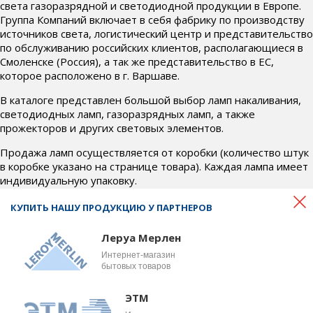
света газоразрядной и светодиодной продукции в Европе.
Группа Компаний включает в себя фабрику по производству
источников света, логистический центр и представительство
по обслуживанию российских клиентов, располагающиеся в
Смоленске (Россия), а так же представительство в ЕС,
которое расположено в г. Варшаве.
В каталоге представлен большой выбор ламп накаливания,
светодиодных ламп, газоразрядных ламп, а также
прожекторов и других световых элементов.
Продажа ламп осуществляется от коробки (количество штук
в коробке указано на странице товара). Каждая лампа имеет
индивидуальную упаковку.
Если у Вас возникли вопросы по товару, условиям доставки и
КУПИТЬ НАШУ ПРОДУКЦИЮ У ПАРТНЕРОВ
оплаты, свяжитесь с нами по телефону
+7 (4812) 700-718
или почте
office@bel-svet.ru
. Наши менеджеры ответят на
Леруа Мерлен
все интересующие вопросы и подберут для вас
Интернет-магазин
оптимальные условия.
бытовых товаров
ЭТМ
© 2026 Веllight, OOO «Бел
Сделано в студии