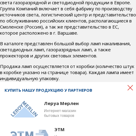
света газоразрядной и светодиодной продукции в Европе.
Группа Компаний включает в себя фабрику по производству
источников света, логистический центр и представительство
по обслуживанию российских клиентов, располагающиеся в
Смоленске (Россия), а так же представительство в ЕС,
которое расположено в г. Варшаве.
В каталоге представлен большой выбор ламп накаливания,
светодиодных ламп, газоразрядных ламп, а также
прожекторов и других световых элементов.
Продажа ламп осуществляется от коробки (количество штук
в коробке указано на странице товара). Каждая лампа имеет
индивидуальную упаковку.
Если у Вас возникли вопросы по товару, условиям доставки и
КУПИТЬ НАШУ ПРОДУКЦИЮ У ПАРТНЕРОВ
оплаты, свяжитесь с нами по телефону
+7 (4812) 700-718
или почте
office@bel-svet.ru
. Наши менеджеры ответят на
Леруа Мерлен
все интересующие вопросы и подберут для вас
Интернет-магазин
оптимальные условия.
бытовых товаров
ЭТМ
© 2026 Веllight, OOO «Бел
Сделано в студии