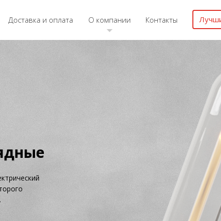
Лучш
Доставка и оплата
О компании
Контакты
разрядные
мпа — электрический
 телом которого
тительный
ах натрия.
ый световой
ской системой,