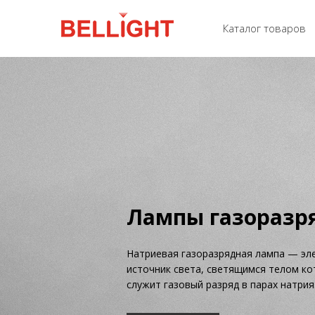
Каталог товаров
Светодиодные
Лампы газо
прожектора
Натриевая газоразрядная ла
источник света, светящимся
Светодиодный прожектор – осве
служит газовый разряд в пар
прибор, излучающий направленн
поток. Свет фокусируется оптиче